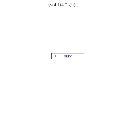
（
vol.1
はこちら）
PREV