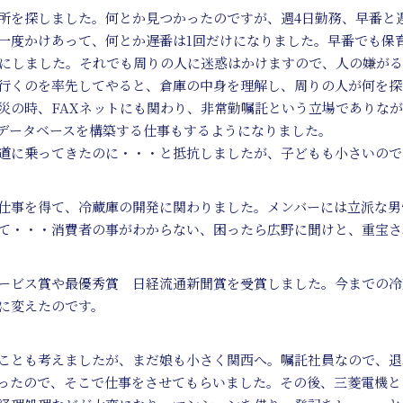
所を探しました。何とか見つかったのですが、週4日勤務、早番と
一度かけあって、何とか遅番は1回だけになりました。早番でも保育
とにしました。それでも周りの人に迷惑はかけますので、人の嫌が
行くのを率先してやると、倉庫の中身を理解し、周りの人が何を探
災の時、FAXネットにも関わり、非常勤嘱託という立場でありな
データベースを構築する仕事もするようになりました。
道に乗ってきたのに・・・と抵抗しましたが、子どもも小さいので
仕事を得て、冷蔵庫の開発に関わりました。メンバーには立派な男
て・・・消費者の事がわからない、困ったら広野に聞けと、重宝さ
ービス賞や最優秀賞 日経流通新聞賞を受賞しました。今までの冷
に変えたのです。
ことも考えましたが、まだ娘も小さく関西へ。嘱託社員なので、退
ったので、そこで仕事をさせてもらいました。その後、三菱電機と